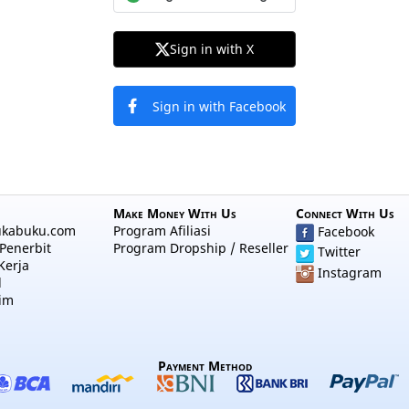
Sign in with X
Sign in with Facebook
Make Money With Us
Connect With Us
ukabuku.com
Program Afiliasi
Facebook
Penerbit
Program Dropship / Reseller
Twitter
Kerja
Instagram
l
im
Payment Method