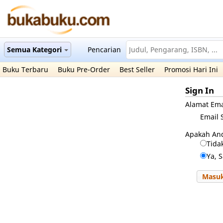
Semua Kategori
Pencarian
Buku Terbaru
Buku Pre-Order
Best Seller
Promosi Hari Ini
Sign In
Alamat Ema
Email 
Apakah An
Tida
Ya, 
Masu