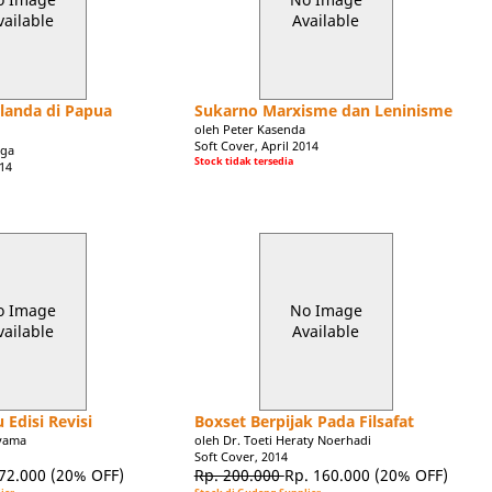
vailable
Available
landa di Papua
Sukarno Marxisme dan Leninisme
oleh Peter Kasenda
Soft Cover, April 2014
aga
Stock tidak tersedia
014
o Image
No Image
vailable
Available
Edisi Revisi
Boxset Berpijak Pada Filsafat
iyama
oleh Dr. Toeti Heraty Noerhadi
Soft Cover, 2014
 72.000
(20% OFF)
Rp. 200.000
Rp. 160.000
(20% OFF)