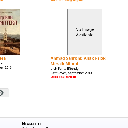
ier
Stock di Gudang Supplier
No Image
Available
era
Ahmad Sahroni: Anak Priok
en
Meraih Mimpi
ber 2013
oleh Fenty Effendy
Soft Cover, September 2013
Stock tidak tersedia
Newsletter