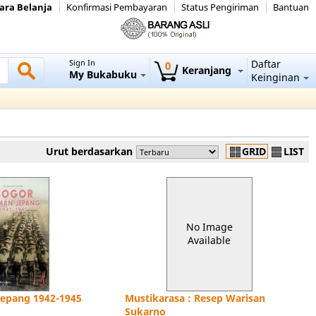
ara Belanja
Konfirmasi Pembayaran
Status Pengiriman
Bantuan
Sign In
Daftar
0
Keranjang
My Bukabuku
Keinginan
Urut berdasarkan
GRID
LIST
No Image
Available
epang 1942-1945
Mustikarasa : Resep Warisan
Sukarno