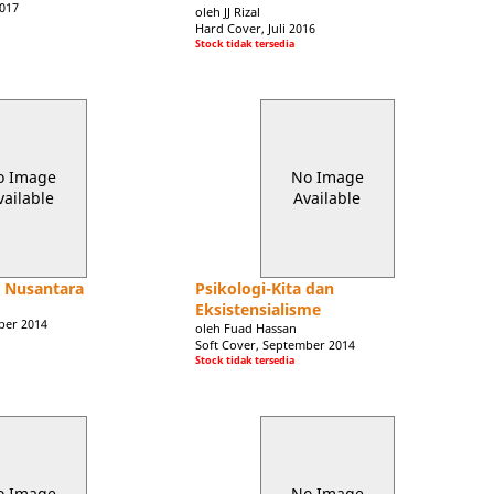
2017
oleh JJ Rizal
Hard Cover, Juli 2016
Stock tidak tersedia
o Image
No Image
vailable
Available
 Nusantara
Psikologi-Kita dan
Eksistensialisme
ber 2014
oleh Fuad Hassan
Soft Cover, September 2014
Stock tidak tersedia
o Image
No Image