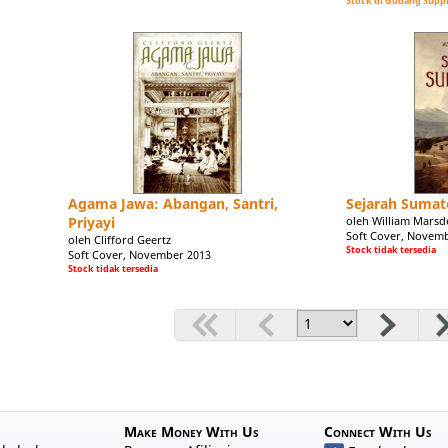
Stock di Gudang Suppl
Agama Jawa: Abangan, Santri,
Sejarah Sumat
Priyayi
oleh William Marsd
Soft Cover, Novem
oleh Clifford Geertz
Stock tidak tersedia
Soft Cover, November 2013
Stock tidak tersedia
Make Money With Us
Connect With Us