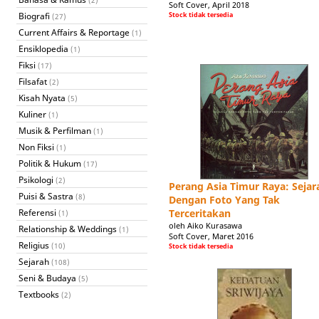
(2)
Soft Cover, April 2018
Biografi
Stock tidak tersedia
(27)
Current Affairs & Reportage
(1)
Ensiklopedia
(1)
Fiksi
(17)
Filsafat
(2)
Kisah Nyata
(5)
Kuliner
(1)
Musik & Perfilman
(1)
Non Fiksi
(1)
Politik & Hukum
(17)
Psikologi
(2)
Perang Asia Timur Raya: Sejar
Puisi & Sastra
(8)
Dengan Foto Yang Tak
Referensi
Terceritakan
(1)
oleh Aiko Kurasawa
Relationship & Weddings
(1)
Soft Cover, Maret 2016
Religius
(10)
Stock tidak tersedia
Sejarah
(108)
Seni & Budaya
(5)
Textbooks
(2)