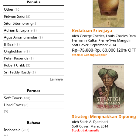
Penulis
Other
(10)
Ridwan Saidi
(5)
Sitor Situmorang
(5)
Adrian B. Lapian
Kedatuan Sriwijaya
(3)
oleh George Coedes, Louis-Charles Dama
Agus Arismunandar
(3)
Hermann Kulke, Pierre-Yves Manguin
JJ Rizal
(3)
Soft Cover, September 2014
Rp. 75.000
Rp. 60.000
(20% OFF
Onghokham
(3)
Stock di Gudang Supplier
Peter Kasenda
(3)
Robert Cribb
(3)
Sri Teddy Rusdy
(3)
Lainnya
Format
Soft Cover
(188)
Hard Cover
(6)
(5)
Strategi Menjinakkan Dipone
oleh Saleh A. Djamhari
Bahasa
Soft Cover, Maret 2014
Indonesia
(202)
Stock tidak tersedia