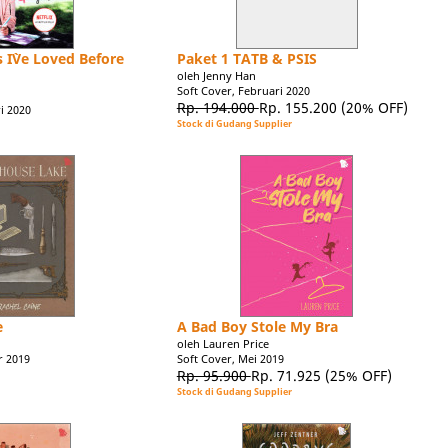
s I`Ve Loved Before
Paket 1 TATB & PSIS
oleh Jenny Han
Soft Cover, Februari 2020
Rp. 194.000
Rp. 155.200
(20% OFF)
i 2020
Stock di Gudang Supplier
e
A Bad Boy Stole My Bra
E
oleh Lauren Price
r 2019
Soft Cover, Mei 2019
Rp. 95.900
Rp. 71.925
(25% OFF)
Stock di Gudang Supplier