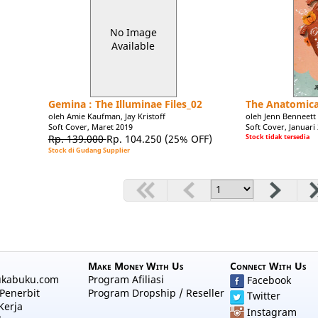
No Image
Available
Gemina : The Illuminae Files_02
The Anatomica
oleh Amie Kaufman, Jay Kristoff
oleh Jenn Benneett
Soft Cover, Maret 2019
Soft Cover, Januari
Rp. 139.000
Rp. 104.250
(25% OFF)
Stock tidak tersedia
Stock di Gudang Supplier
Make Money With Us
Connect With Us
ukabuku.com
Program Afiliasi
Facebook
Penerbit
Program Dropship / Reseller
Twitter
Kerja
Instagram