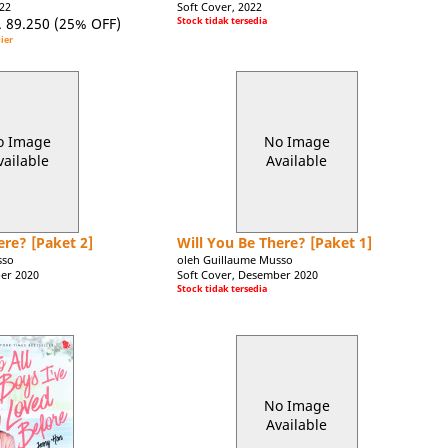
022
Soft Cover, 2022
. 89.250
(25% OFF)
Stock tidak tersedia
ier
o Image
No Image
vailable
Available
ere? [Paket 2]
Will You Be There? [Paket 1]
sso
oleh Guillaume Musso
er 2020
Soft Cover, Desember 2020
Stock tidak tersedia
No Image
Available