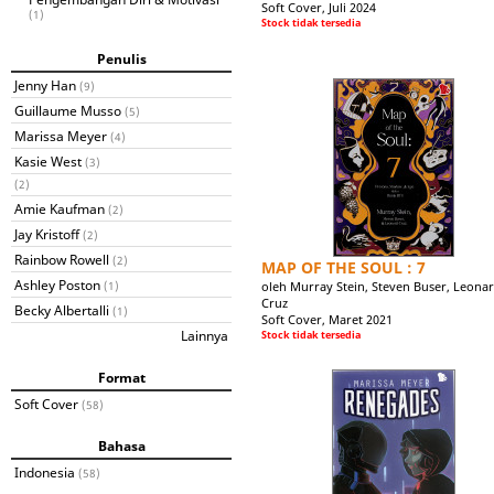
Soft Cover, Juli 2024
(1)
Stock tidak tersedia
Penulis
Jenny Han
(9)
Guillaume Musso
(5)
Marissa Meyer
(4)
Kasie West
(3)
(2)
Amie Kaufman
(2)
Jay Kristoff
(2)
Rainbow Rowell
(2)
MAP OF THE SOUL : 7
Ashley Poston
oleh Murray Stein, Steven Buser, Leona
(1)
Cruz
Becky Albertalli
(1)
Soft Cover, Maret 2021
Lainnya
Stock tidak tersedia
Format
Soft Cover
(58)
Bahasa
Indonesia
(58)