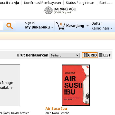
ara Belanja
Konfirmasi Pembayaran
Status Pengiriman
Bantuan
Sign In
Daftar
0
Keranjang
My Bukabuku
Keinginan
Urut berdasarkan
GRID
LIST
o Image
vailable
Air Susu Ibu
er-Ross, David Kessler
oleh Nora Ikstena