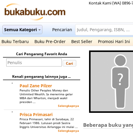
Kontak Kami (WA) 0896-
Semua Kategori
Pencarian
Buku Terbaru
Buku Pre-Order
Best Seller
Promosi Hari Ini
Cari Pengarang Favorit Anda
Cari
Kenali pengarang lainnya juga ...
Paul Zane Pilzer
Penulis Other Peoples Money dan
Unlimited Wealth. Ia menerima gelar
MBA dari Wharton, menjadi wakil
presiden ...
Selengkapnya
Prisca Primasari
Prisca Primasari, lahir di Surabaya, 22
Februari 1986. Lulusan prodi Sastra
Beberapa buku yang 
Inggris Universitas Airlangga ini mulai ...
Selengkapnya