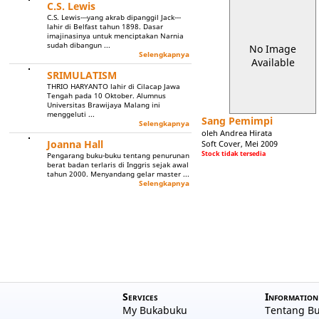
C.S. Lewis
C.S. Lewis---yang akrab dipanggil Jack---
lahir di Belfast tahun 1898. Dasar
imajinasinya untuk menciptakan Narnia
sudah dibangun ...
No Image
Selengkapnya
Available
SRIMULATISM
THRIO HARYANTO lahir di Cilacap Jawa
Tengah pada 10 Oktober. Alumnus
Universitas Brawijaya Malang ini
menggeluti ...
Sang Pemimpi
Selengkapnya
oleh Andrea Hirata
Joanna Hall
Soft Cover, Mei 2009
Stock tidak tersedia
Pengarang buku-buku tentang penurunan
berat badan terlaris di Inggris sejak awal
tahun 2000. Menyandang gelar master ...
Selengkapnya
Services
Information
My Bukabuku
Tentang B