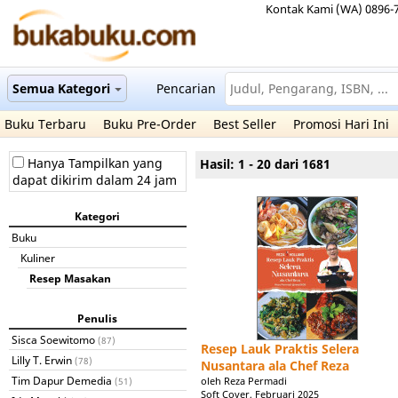
Kontak Kami (WA) 0896-
Semua Kategori
Pencarian
Buku Terbaru
Buku Pre-Order
Best Seller
Promosi Hari Ini
Hanya Tampilkan yang
Hasil: 1 - 20 dari 1681
dapat dikirim dalam 24 jam
Kategori
Buku
Kuliner
Resep Masakan
Penulis
Sisca Soewitomo
(87)
Resep Lauk Praktis Selera
Lilly T. Erwin
(78)
Nusantara ala Chef Reza
Tim Dapur Demedia
oleh Reza Permadi
(51)
Soft Cover, Februari 2025