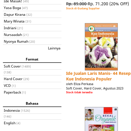
Ide Masak!
(49)
Rp. 89.000
Rp. 71.200
(20% OFF)
Yasa Boga
(47)
Stock di Gudang Supplier
Dapur Kirana
(32)
Mary Winata
(31)
Indriani
(21)
Nursaadah
(21)
Nyonya Rumah
(20)
Lainnya
Format
Soft Cover
(1489)
(138)
Ide Jualan Laris Manis- 44 Resep
Kue Indonesia Populer
Hard Cover
(29)
oleh Eliza Perkasa
VCD
(1)
Soft Cover, Hard Cover, Agustus 2023
Paperback
Stock tidak tersedia
(1)
Bahasa
Indonesia
(1526)
(146)
English
(4)