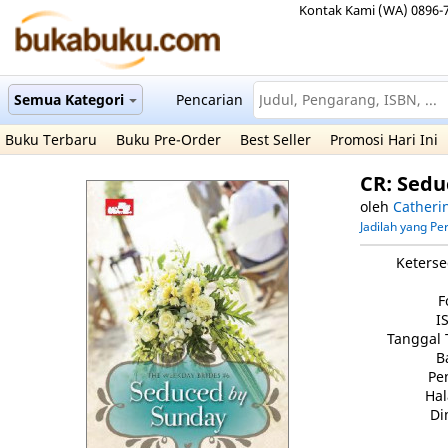
Kontak Kami (WA) 0896-
Semua Kategori
Pencarian
Buku Terbaru
Buku Pre-Order
Best Seller
Promosi Hari Ini
CR: Sed
oleh
Catheri
Jadilah yang P
Keterse
F
I
Tanggal 
B
Pe
Ha
Di