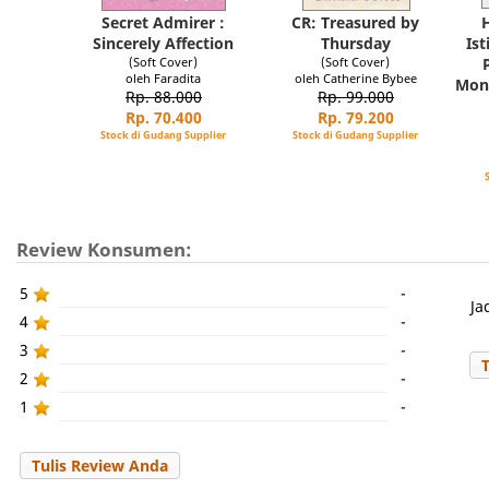
Secret Admirer :
CR: Treasured by
Sincerely Affection
Thursday
Is
(Soft Cover)
(Soft Cover)
oleh Faradita
oleh Catherine Bybee
Mon
Rp. 88.000
Rp. 99.000
Rp. 70.400
Rp. 79.200
Stock di Gudang Supplier
Stock di Gudang Supplier
Review Konsumen:
5
-
Ja
4
-
3
-
2
-
1
-
Tulis Review Anda