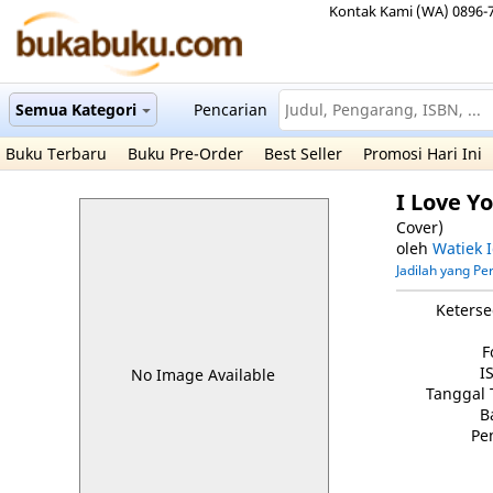
Kontak Kami (WA) 0896-
Semua Kategori
Pencarian
Buku Terbaru
Buku Pre-Order
Best Seller
Promosi Hari Ini
I Love Y
Cover)
oleh
Watiek 
Jadilah yang P
Keterse
F
I
No Image Available
Tanggal 
B
Pe