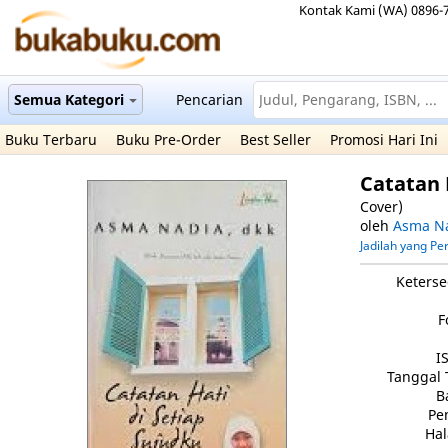
Kontak Kami (WA) 0896-
Semua Kategori
Pencarian
Buku Terbaru
Buku Pre-Order
Best Seller
Promosi Hari Ini
Catatan 
Cover)
oleh
Asma N
Jadilah yang P
Keterse
F
I
Tanggal 
B
Pe
Ha