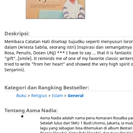
Deskripsi:
Membaca Catatan Hati disetiap Sujudku seperti menyusuri lor
dalam (Ariesta Sabila, seorang istri) Inspirasi dan semangatn
Rosa, Penulis, Dosen UNJ) *** I have to say ... that it is fantas
"gift"..[smile]. It reminds me of one of my favorite classic writ
tried to write "from her heart" and showed the very high spirit o
Senjarini).
Kategori dan Rangking Bestseller:
Buku
>
Religius
>
Islam
>
General
Tentang Asma Nadia:
Asma Nadia adalah nama pena Asmarani Rosalba yang 
Setelah lulus dari SMU 1 Budi Utomo, Jakarta, ia mula
lagu yang sebagian bisa ditemukan di album Bestari I (