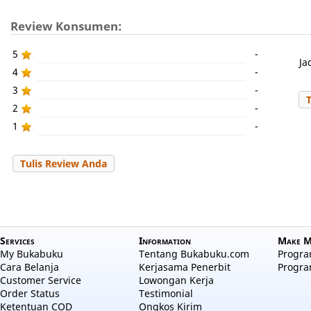
Review Konsumen:
5
-
Ja
4
-
3
-
2
-
1
-
Tulis Review Anda
Services
Information
Make M
My Bukabuku
Tentang Bukabuku.com
Program
Cara Belanja
Kerjasama Penerbit
Progra
Customer Service
Lowongan Kerja
Order Status
Testimonial
Ketentuan COD
Ongkos Kirim