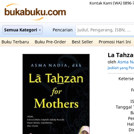
Kontak Kami (WA) 0896-
Semua Kategori
Pencarian
Buku Terbaru
Buku Pre-Order
Best Seller
Promosi Hari Ini
La Tahza
oleh
Asma N
Jadilah yang P
Keterse
F
I
Tanggal 
B
Pe
Ha
Di