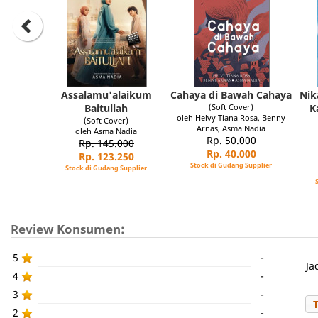
Assalamu'alaikum
Cahaya di Bawah Cahaya
Nik
Baitullah
(Soft Cover)
K
oleh Helvy Tiana Rosa, Benny
(Soft Cover)
Arnas, Asma Nadia
oleh Asma Nadia
Rp. 50.000
Rp. 145.000
Rp. 40.000
Rp. 123.250
Stock di Gudang Supplier
Stock di Gudang Supplier
Review Konsumen:
5
-
Ja
4
-
3
-
2
-