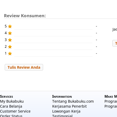
Review Konsumen:
5
-
Ja
4
-
3
-
2
-
1
-
Tulis Review Anda
Services
Information
Make M
My Bukabuku
Tentang Bukabuku.com
Program
Cara Belanja
Kerjasama Penerbit
Progra
Customer Service
Lowongan Kerja
Order Status
Testimonial