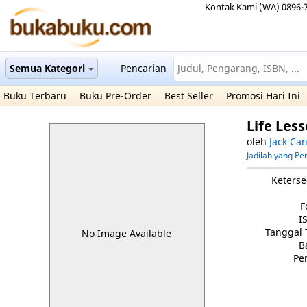
Kontak Kami (WA) 0896-
Semua Kategori
Pencarian
Buku Terbaru
Buku Pre-Order
Best Seller
Promosi Hari Ini
Life Les
oleh
Jack Can
Jadilah yang P
Keterse
F
I
Tanggal 
No Image Available
B
Pe