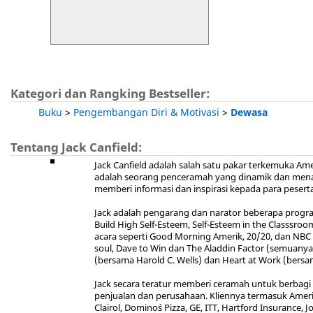
Kategori dan Rangking Bestseller:
Buku
>
Pengembangan Diri & Motivasi
>
Dewasa
Tentang Jack Canfield:
Jack Canfield adalah salah satu pakar terkemuka Am
adalah seorang penceramah yang dinamik dan menari
memberi informasi dan inspirasi kepada para pesert
Jack adalah pengarang dan narator beberapa progra
Build High Self-Esteem, Self-Esteem in the Classsroom,
acara seperti Good Morning Amerik, 20/20, dan NBC 
soul, Dave to Win dan The Aladdin Factor (semuanya
(bersama Harold C. Wells) dan Heart at Work (bersam
Jack secara teratur memberi ceramah untuk berbagi p
penjualan dan perusahaan. Kliennya termasuk Ameri
Clairol, Domino`s Pizza, GE, ITT, Hartford Insurance