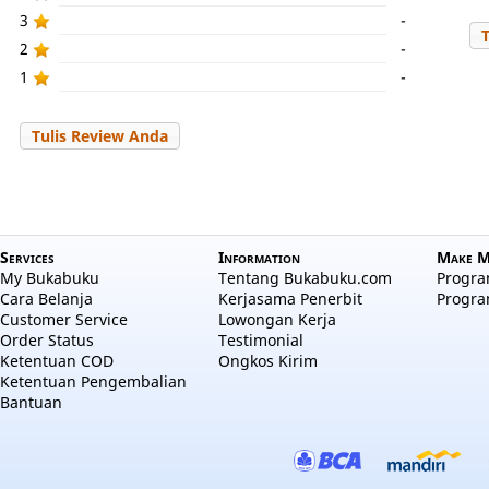
3
-
2
-
1
-
Tulis Review Anda
Services
Information
Make M
My Bukabuku
Tentang Bukabuku.com
Program
Cara Belanja
Kerjasama Penerbit
Progra
Customer Service
Lowongan Kerja
Order Status
Testimonial
Ketentuan COD
Ongkos Kirim
Ketentuan Pengembalian
Bantuan