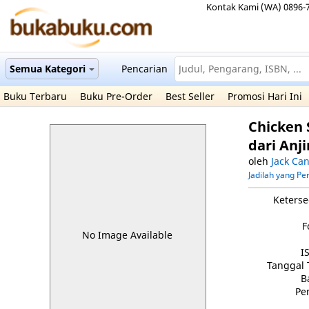
Kontak Kami (WA) 0896-
Semua Kategori
Pencarian
Buku Terbaru
Buku Pre-Order
Best Seller
Promosi Hari Ini
Chicken 
dari Anj
oleh
Jack Can
Jadilah yang P
Keterse
F
No Image Available
I
Tanggal 
B
Pe