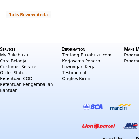
Tulis Review Anda
Services
Information
Make M
My Bukabuku
Tentang Bukabuku.com
Program
Cara Belanja
Kerjasama Penerbit
Progra
Customer Service
Lowongan Kerja
Order Status
Testimonial
Ketentuan COD
Ongkos Kirim
Ketentuan Pengembalian
Bantuan
Terms of Use
P