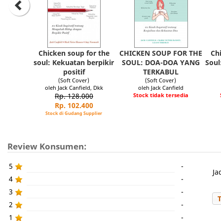
Chicken soup for the
CHICKEN SOUP FOR THE
Ch
soul: Kekuatan berpikir
SOUL: DOA-DOA YANG
Soul
positif
TERKABUL
(Soft Cover)
(Soft Cover)
oleh Jack Canfield, Dkk
oleh Jack Canfield
Rp. 128.000
Stock tidak tersedia
Rp. 102.400
Stock di Gudang Supplier
Review Konsumen:
5
-
Ja
4
-
3
-
2
-
1
-