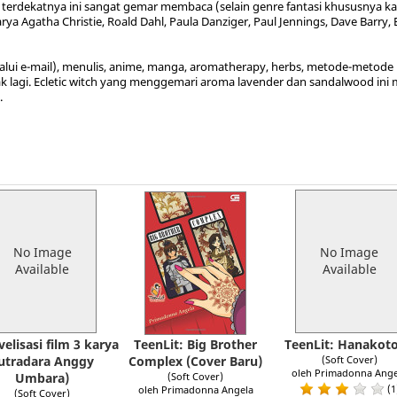
 terdekatnya ini sangat gemar membaca (selain genre fantasi khususnya ka
rya Agatha Christie, Roald Dahl, Paula Danziger, Paul Jennings, Dave Barry, 
alui e-mail), menulis, anime, manga, aromatherapy, herbs, metode-metode unt
k lagi. Ecletic witch yang menggemari aroma lavender dan sandalwood ini mem
.
No Image
No Image
Available
Available
velisasi film 3 karya
TeenLit: Big Brother
TeenLit: Hanakot
utradara Anggy
Complex (Cover Baru)
(Soft Cover)
oleh Primadonna Ange
Umbara)
(Soft Cover)
(1
oleh Primadonna Angela
(Soft Cover)