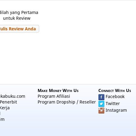
dilah yang Pertama
untuk Review
Tulis Review Anda
Make Money With Us
Connect With Us
ukabuku.com
Program Afiliasi
Facebook
Penerbit
Program Dropship / Reseller
Twitter
Kerja
Instagram
l
im