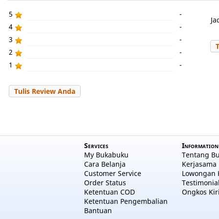
5
-
Ja
4
-
3
-
2
-
1
-
Tulis Review Anda
Services
Information
My Bukabuku
Tentang B
Cara Belanja
Kerjasama 
Customer Service
Lowongan 
Order Status
Testimonia
Ketentuan COD
Ongkos Kir
Ketentuan Pengembalian
Bantuan