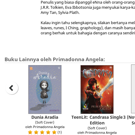
Penulis yang biasa dipanggil eNna oleh orang-orang
J.R.R. Tolkien, Eva Ibbotsonia juga menyukai karya-ka
Amy Tan, Sylvia Plath.
Kalau ingin tahu selengkapnya, silakan bertanya mel
leaves, runes, I Ching, graphology), dan masih banya
orang berhak untuk bahagia dengan caranya sendiri
Buku Lainnya oleh Primadonna Angela:
Dunia Aradia
TeenLit: Candrasa Single
3 (No
(Soft Cover)
Edition
S
oleh Primadonna Angela
(Soft Cover)
(1)
oleh Primadonna Angela