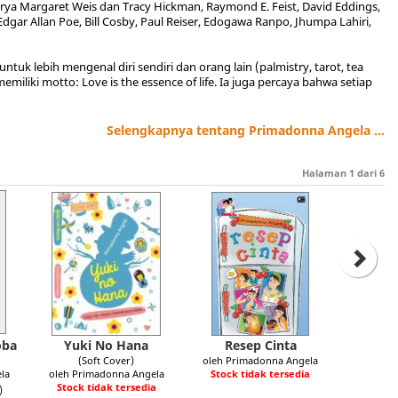
rya Margaret Weis dan Tracy Hickman, Raymond E. Feist, David Eddings,
Edgar Allan Poe, Bill Cosby, Paul Reiser, Edogawa Ranpo, Jhumpa Lahiri,
uk lebih mengenal diri sendiri dan orang lain (palmistry, tarot, tea
iliki motto: Love is the essence of life. Ia juga percaya bahwa setiap
Selengkapnya tentang Primadonna Angela ...
Halaman
1
dari
6
oba
Yuki No Hana
Resep Cinta
(Soft Cover)
oleh Primadonna Angela
la
oleh Primadonna Angela
Stock tidak tersedia
Stock tidak tersedia
)