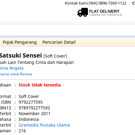
Kontak Kami (WA) 0896-7269-1122
C
Pojok Pengarang
Pencarian Detail
 Satsuki Sensei
(Soft Cover)
sah Lain Tentang Cinta dan Harapan
nna Angela
ertama untuk Review
diaan
:
Stock tidak tersedia
ormat
:
Soft Cover
ISBN
:
9792277595
SBN13
:
9789792277593
Terbit
:
November 2011
ahasa
:
Indonesia
nerbit
:
Gramedia Pustaka Utama
laman
:
216