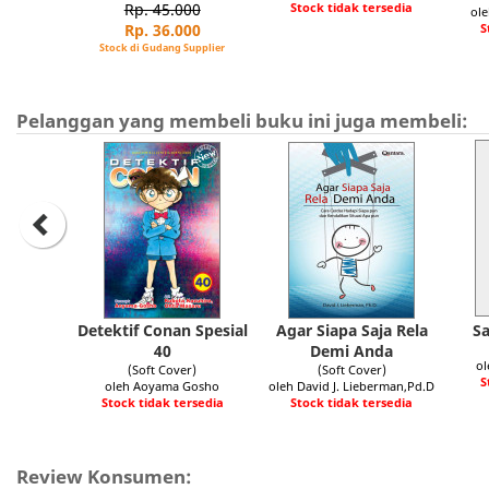
Stock tidak tersedia
Rp. 45.000
ol
S
Rp. 36.000
Stock di Gudang Supplier
Pelanggan yang membeli buku ini juga membeli:
Detektif Conan Spesial
Agar Siapa Saja Rela
S
40
Demi Anda
ol
(Soft Cover)
(Soft Cover)
S
oleh Aoyama Gosho
oleh David J. Lieberman,Pd.D
Stock tidak tersedia
Stock tidak tersedia
Review Konsumen: