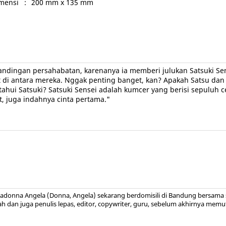
mensi
:
200 mm x 135 mm
ndingan persahabatan, karenanya ia memberi julukan Satsuki Sens
at di antara mereka. Nggak penting banget, kan? Apakah Satsu da
ui Satsuki? Satsuki Sensei adalah kumcer yang berisi sepuluh c
, juga indahnya cinta pertama."
madonna Angela (Donna, Angela) sekarang berdomisili di Bandung bersama 
h dan juga penulis lepas, editor, copywriter, guru, sebelum akhirnya mem