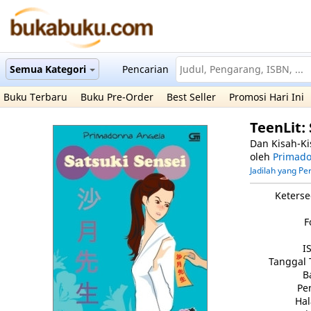
Semua Kategori
Pencarian
Buku Terbaru
Buku Pre-Order
Best Seller
Promosi Hari Ini
TeenLit:
Dan Kisah-Ki
oleh
Primado
Jadilah yang P
Keterse
F
I
Tanggal 
B
Pe
Ha