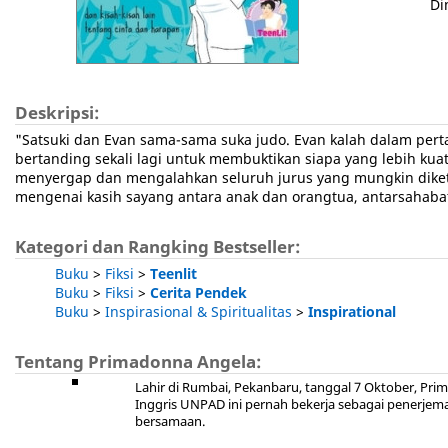
Di
Deskripsi:
"Satsuki dan Evan sama-sama suka judo. Evan kalah dalam perta
bertanding sekali lagi untuk membuktikan siapa yang lebih ku
menyergap dan mengalahkan seluruh jurus yang mungkin diketah
mengenai kasih sayang antara anak dan orangtua, antarsahabat
Kategori dan Rangking Bestseller:
Buku
>
Fiksi
>
Teenlit
Buku
>
Fiksi
>
Cerita Pendek
Buku
>
Inspirasional & Spiritualitas
>
Inspirational
Tentang Primadonna Angela:
Lahir di Rumbai, Pekanbaru, tanggal 7 Oktober, Pri
Inggris UNPAD ini pernah bekerja sebagai penerjema
bersamaan.