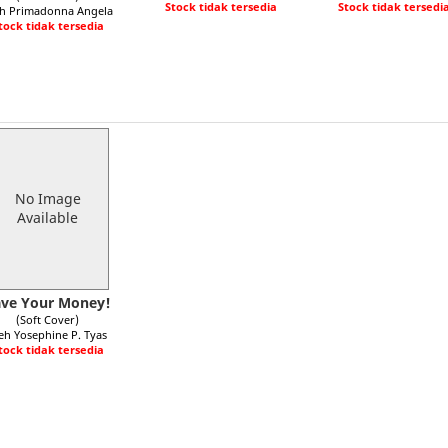
Stock tidak tersedia
Stock tidak tersedi
eh Primadonna Angela
tock tidak tersedia
No Image
Available
ave Your Money!
(Soft Cover)
eh Yosephine P. Tyas
tock tidak tersedia