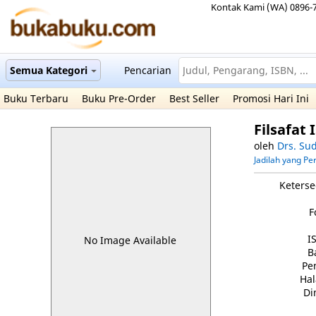
Kontak Kami (WA) 0896-
Semua Kategori
Pencarian
Buku Terbaru
Buku Pre-Order
Best Seller
Promosi Hari Ini
Filsafat
oleh
Drs. Su
Jadilah yang P
Keterse
F
I
No Image Available
B
Pe
Ha
Di