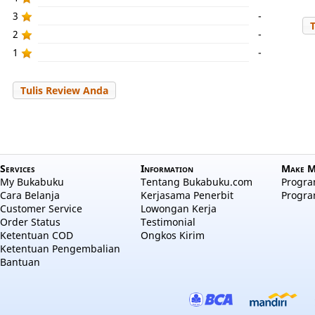
3
-
2
-
1
-
Tulis Review Anda
Services
Information
Make M
My Bukabuku
Tentang Bukabuku.com
Program
Cara Belanja
Kerjasama Penerbit
Progra
Customer Service
Lowongan Kerja
Order Status
Testimonial
Ketentuan COD
Ongkos Kirim
Ketentuan Pengembalian
Bantuan