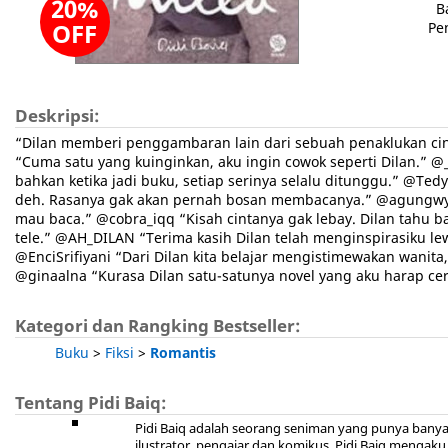
20%
B
OFF
Pe
Deskripsi:
“Dilan memberi penggambaran lain dari sebuah penaklukan cin
“Cuma satu yang kuinginkan, aku ingin cowok seperti Dilan.” @
bahkan ketika jadi buku, setiap serinya selalu ditunggu.” @Tedy_
deh. Rasanya gak akan pernah bosan membacanya.” @agungwyd 
mau baca.” @cobra_iqq “Kisah cintanya gak lebay. Dilan tahu 
tele.” @AH_DILAN “Terima kasih Dilan telah menginspirasiku le
@EnciSrifiyani “Dari Dilan kita belajar mengistimewakan wanit
@ginaalna “Kurasa Dilan satu-satunya novel yang aku harap cerit
Kategori dan Rangking Bestseller:
Buku
>
Fiksi
>
Romantis
Tentang Pidi Baiq:
Pidi Baiq adalah seorang seniman yang punya banyak 
ilustrator, pengajar dan komikus. Pidi Baiq mengak