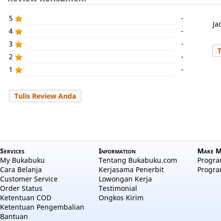
5
-
Ja
4
-
3
-
2
-
1
-
Tulis Review Anda
Services
Information
Make M
My Bukabuku
Tentang Bukabuku.com
Program
Cara Belanja
Kerjasama Penerbit
Progra
Customer Service
Lowongan Kerja
Order Status
Testimonial
Ketentuan COD
Ongkos Kirim
Ketentuan Pengembalian
Bantuan