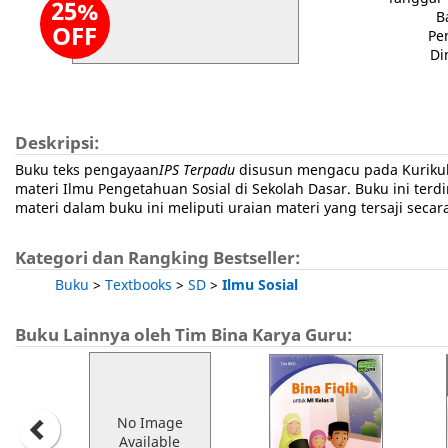
25%
B
OFF
Pe
Di
Deskripsi:
Buku teks pengayaan
IPS Terpadu
disusun mengacu pada Kuriku
materi Ilmu Pengetahuan Sosial di Sekolah Dasar. Buku ini terdiri 
materi dalam buku ini meliputi uraian materi yang tersaji secar
Kategori dan Rangking Bestseller:
Buku
>
Textbooks
>
SD
>
Ilmu Sosial
Buku Lainnya oleh Tim Bina Karya Guru:
No Image
Available