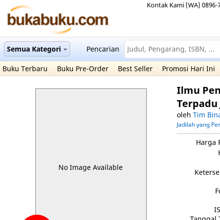
Kontak Kami (WA) 0896-
Semua Kategori
Pencarian
Buku Terbaru
Buku Pre-Order
Best Seller
Promosi Hari Ini
Ilmu Pen
Terpadu J
oleh
Tim Bin
Jadilah yang P
Harga 
No Image Available
Keterse
F
I
Tanggal 