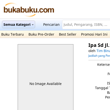
Semua Kategori
Pencarian
Buku Terbaru
Buku Pre-Order
Best Seller
Promosi Hari Ini
Ipa Sd Jl
oleh
Tim Bin
Jadilah yang P
Keterse
F
I
No Image Available
Tanggal 
B
Pe