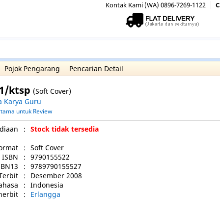
Kontak Kami (WA) 0896-7269-1122
C
Pojok Pengarang
Pencarian Detail
.1/ktsp
(Soft Cover)
a Karya Guru
ertama untuk Review
diaan
:
Stock tidak tersedia
ormat
:
Soft Cover
ISBN
:
9790155522
SBN13
:
9789790155527
Terbit
:
Desember 2008
ahasa
:
Indonesia
nerbit
:
Erlangga