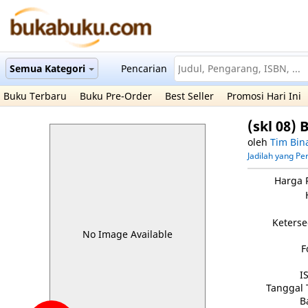
Semua Kategori
Pencarian
Buku Terbaru
Buku Pre-Order
Best Seller
Promosi Hari Ini
(skl 08)
oleh
Tim Bin
Jadilah yang P
Harga 
Keterse
No Image Available
F
I
Tanggal 
B