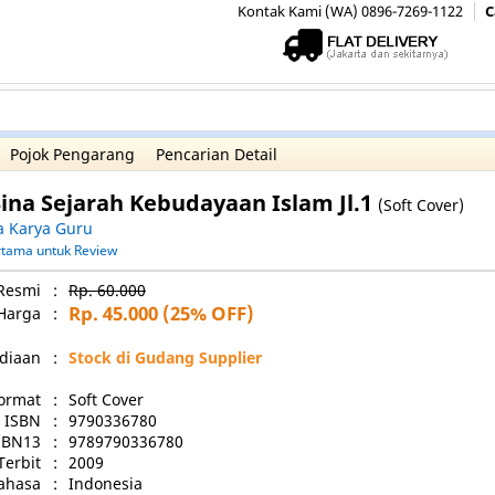
Kontak Kami (WA) 0896-7269-1122
C
Pojok Pengarang
Pencarian Detail
 Bina Sejarah Kebudayaan Islam Jl.1
(Soft Cover)
a Karya Guru
ertama untuk Review
Resmi
:
Rp. 60.000
Rp. 45.000
(25% OFF)
Harga
:
diaan
:
Stock di Gudang Supplier
ormat
:
Soft Cover
ISBN
:
9790336780
SBN13
:
9789790336780
Terbit
:
2009
ahasa
:
Indonesia