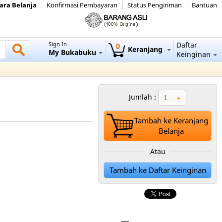
ara Belanja
Konfirmasi Pembayaran
Status Pengiriman
Bantuan
Sign In
Daftar
0
Keranjang
My Bukabuku
Keinginan
Jumlah :
1
Tambah ke Keranjang
Belanja
Atau
Tambah ke Daftar Keinginan