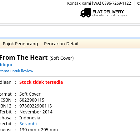
Kontak Kami (WA) 0896-7269-1122
C
Pojok Pengarang
Pencarian Detail
 From The Heart
(Soft Cover)
ddiqui
ertama untuk Review
diaan
:
Stock tidak tersedia
ormat
:
Soft Cover
ISBN
:
6022900115
SBN13
:
9786022900115
Terbit
:
November 2014
ahasa
:
Indonesia
nerbit
:
Serambi
mensi
:
130 mm x 205 mm