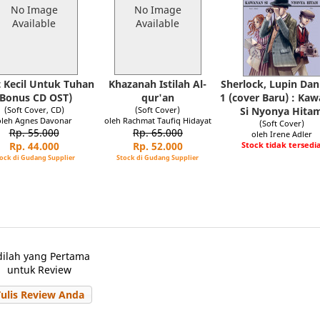
No Image
No Image
Available
Available
t Kecil Untuk Tuhan
Khazanah Istilah Al-
Sherlock, Lupin Da
(Bonus CD OST)
qur'an
1 (cover Baru) : Ka
(Soft Cover, CD)
(Soft Cover)
Si Nyonya Hita
oleh Agnes Davonar
oleh Rachmat Taufiq Hidayat
(Soft Cover)
Rp. 55.000
Rp. 65.000
oleh Irene Adler
Rp. 44.000
Rp. 52.000
Stock tidak tersedi
ock di Gudang Supplier
Stock di Gudang Supplier
dilah yang Pertama
untuk Review
Tulis Review Anda