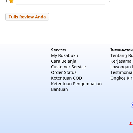
1
-
Tulis Review Anda
Services
Information
My Bukabuku
Tentang B
Cara Belanja
Kerjasama 
Customer Service
Lowongan 
Order Status
Testimonia
Ketentuan COD
Ongkos Kir
Ketentuan Pengembalian
Bantuan