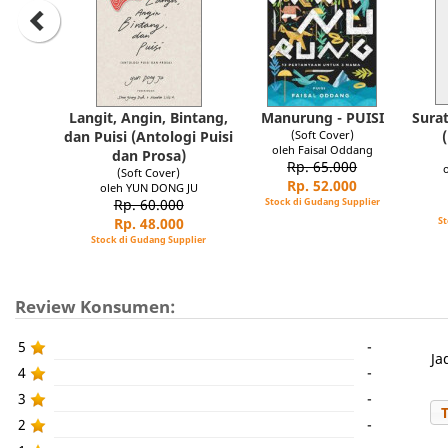
Langit, Angin, Bintang,
Manurung - PUISI
Sura
dan Puisi (Antologi Puisi
(Soft Cover)
oleh Faisal Oddang
dan Prosa)
Rp. 65.000
(Soft Cover)
Rp. 52.000
oleh YUN DONG JU
Rp. 60.000
Stock di Gudang Supplier
Rp. 48.000
St
Stock di Gudang Supplier
Review Konsumen:
5
-
Ja
4
-
3
-
2
-