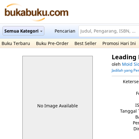
Semua Kategori
Pencarian
Buku Terbaru
Buku Pre-Order
Best Seller
Promosi Hari Ini
Leading
oleh
Moid Si
Jadilah yang P
Keterse
F
I
No Image Available
Tanggal 
B
Pe
Di