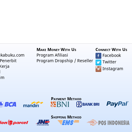
Make Money With Us
Connect With Us
ukabuku.com
Program Afiliasi
Facebook
Penerbit
Program Dropship / Reseller
Twitter
Kerja
Instagram
l
im
Payment Method
Shipping Method