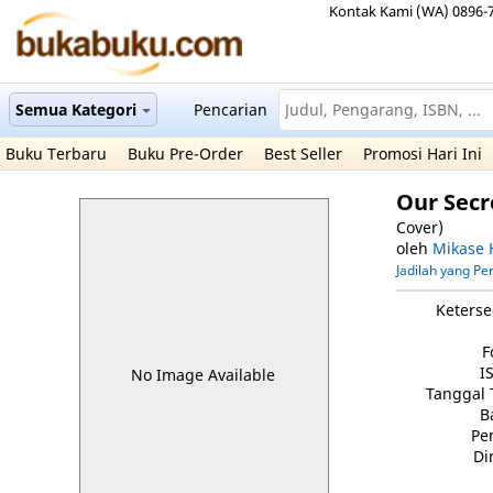
Kontak Kami (WA) 0896-
Semua Kategori
Pencarian
Buku Terbaru
Buku Pre-Order
Best Seller
Promosi Hari Ini
Our Secr
Cover)
oleh
Mikase 
Jadilah yang P
Keterse
F
I
No Image Available
Tanggal 
B
Pe
Di