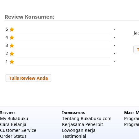
Review Konsumen:
5
-
Ja
4
-
3
-
2
-
1
-
Tulis Review Anda
Services
Information
Make M
My Bukabuku
Tentang Bukabuku.com
Program
Cara Belanja
Kerjasama Penerbit
Progra
Customer Service
Lowongan Kerja
Order Status
Testimonial