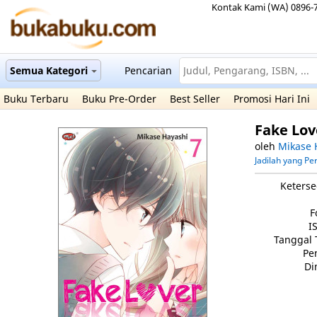
Kontak Kami (WA) 0896-
Semua Kategori
Pencarian
Buku Terbaru
Buku Pre-Order
Best Seller
Promosi Hari Ini
Fake Lov
oleh
Mikase 
Jadilah yang P
Keterse
F
I
Tanggal 
Pe
Di