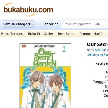
Semua Kategori
Pencarian
Buku Terbaru
Buku Pre-Order
Best Seller
Promosi Hari Ini
Our Secr
oleh
Mikase 
Jadilah yang P
Keterse
F
I
Tanggal 
B
Pe
Di