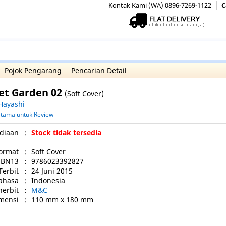
Kontak Kami (WA) 0896-7269-1122
C
Pojok Pengarang
Pencarian Detail
et Garden 02
(Soft Cover)
Hayashi
ertama untuk Review
diaan
:
Stock tidak tersedia
ormat
:
Soft Cover
SBN13
:
9786023392827
Terbit
:
24 Juni 2015
ahasa
:
Indonesia
nerbit
:
M&C
mensi
:
110 mm x 180 mm