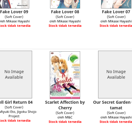
Fake Lover 09
Fake Lover 08
Fake Lover 07
(Soft Cover)
(Soft Cover)
(Soft Cover)
oleh Mikase Hayashi
oleh Mikase Hayashi
oleh Mikase Hayashi
tock tidak tersedia
Stock tidak tersedia
Stock tidak tersedi
No Image
No Image
Available
Available
ll Girl Return 04
Scarlet Affection by
Our Secret Garden 
(Soft Cover)
Cherry
tamat
Miyuki Eto, Jigoku Shojo
(Soft Cover)
(Soft Cover)
Project
oleh M&C
oleh Mikase Hayashi
tock tidak tersedia
Stock tidak tersedia
Stock tidak tersedi