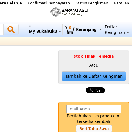
ara Belanja
Konfirmasi Pembayaran
Status Pengiriman
Bantuan
Sign In
Daftar
0
Keranjang
My Bukabuku
Keinginan
Stok Tidak Tersedia
Atau
Tambah ke Daftar Keinginan
Beritahukan jika produk ini
tersedia kembali
Beri Tahu Saya