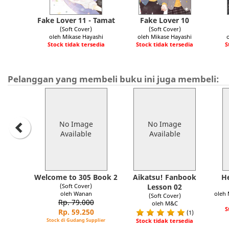
Fake Lover 11 - Tamat
Fake Lover 10
(Soft Cover)
(Soft Cover)
oleh Mikase Hayashi
oleh Mikase Hayashi
Stock tidak tersedia
Stock tidak tersedia
S
Pelanggan yang membeli buku ini juga membeli:
No Image
No Image
Available
Available
Welcome to 305 Book 2
Aikatsu! Fanbook
He
(Soft Cover)
Lesson 02
oleh Wanan
oleh 
(Soft Cover)
Rp. 79.000
oleh M&C
S
Rp. 59.250
(1)
Stock di Gudang Supplier
Stock tidak tersedia