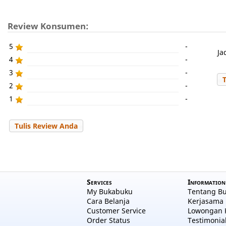
Review Konsumen:
5
-
Ja
4
-
3
-
2
-
1
-
Tulis Review Anda
Services
Information
My Bukabuku
Tentang B
Cara Belanja
Kerjasama 
Customer Service
Lowongan 
Order Status
Testimonia