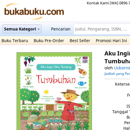
Kontak Kami (WA) 0896-
Semua Kategori
Pencarian
Buku Terbaru
Buku Pre-Order
Best Seller
Promosi Hari Ini
Aku Ingi
Tumbuh
oleh
Usborn
Jadilah yang P
Keterse
F
I
Tanggal 
B
Pe
Ha