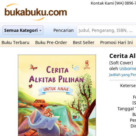
Kontak Kami (WA) 0896-
Semua Kategori
Pencarian
Buku Terbaru
Buku Pre-Order
Best Seller
Promosi Hari Ini
Cerita A
(Soft Cover)
oleh
Usborn
Jadilah yang P
Keterse
F
I
Tanggal 
B
Pe
Di