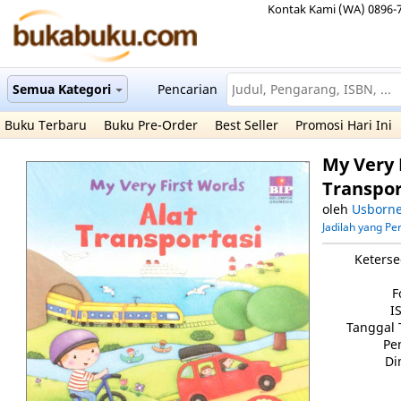
Kontak Kami (WA) 0896-
Semua Kategori
Pencarian
Buku Terbaru
Buku Pre-Order
Best Seller
Promosi Hari Ini
My Very 
Transpor
oleh
Usborn
Jadilah yang P
Keterse
F
I
Tanggal 
Pe
Di