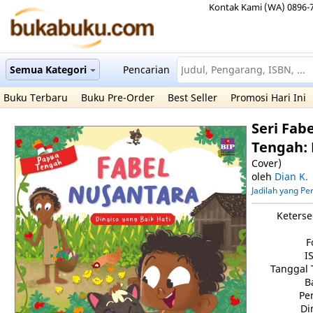
Kontak Kami (WA) 0896-
Semua Kategori
Pencarian
Buku Terbaru
Buku Pre-Order
Best Seller
Promosi Hari Ini
Seri Fab
Tengah: 
Cover)
oleh
Dian K.
Jadilah yang P
Keterse
F
I
Tanggal 
B
Pe
Di