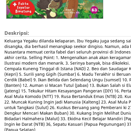
Deskripsi:
Keluarga Yegaku dilanda kelaparan. Ibu Yegaku juga sedang sak
disangka, dia berhasil menangkap seekor dingiso. Namun, ada b
Nusantara memuat cerita fabel dari seluruh provinsi di Indone
akhir cerita. Selling Point: 1. Mengenalkan anak akan keragaman
Ilustrasi modern dan menarik. 3. Serinya banyak, bisa dikoleksi. 
Cempala Kuneng Tinggal di Istana (NAD) 2. Beo dan Saudagar Ki
(Kepri) 5. Surili yang Gigih (Sumbar) 6. Madu Terakhir si Beru
Cerdik (Babel) 9. Ikan Belida dan Selendang Ungu (sumsel) 10.
(Banten) 12. Auman si Macan Tutul (Jabax) 13. Bukan Salah si E
(Jateng) 15. Tekukur Hitam Kesayangan Pangeran (DIY) 16. Perta
Asal Mula Komodo (NTT) 19. Rusa Bertanduk Emas (NTB) 20. Kuc
22. Muncak Kuning Ingin Jadi Manusia (Kalteng) 23. Asal Mula 
untuk Tangkasi (Sulut) 26. Kuskus Beruang yang Pemberani ki 27
Dengkur Mencari Makan Buban) 30. Kukang Ingin Melihat Dunia (
Bidadari Halmahera (Malut) 33. Ekidna Kecil Belajar Mandiri (P
Ingin ke Darat (NTB) 36, Sepatu Kasuari (Papua Pegunungan) 37
(Papua Selatan)