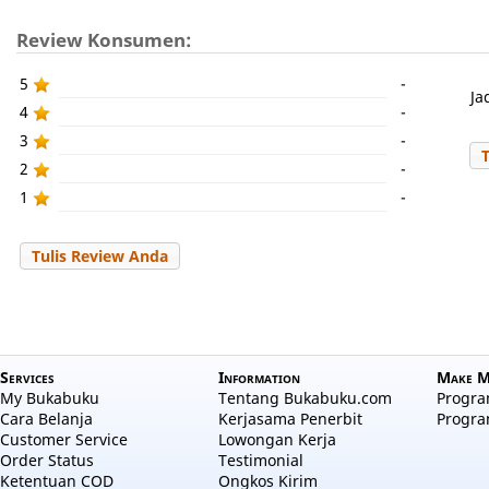
Review Konsumen:
5
-
Ja
4
-
3
-
2
-
1
-
Tulis Review Anda
Services
Information
Make M
My Bukabuku
Tentang Bukabuku.com
Program
Cara Belanja
Kerjasama Penerbit
Progra
Customer Service
Lowongan Kerja
Order Status
Testimonial
Ketentuan COD
Ongkos Kirim