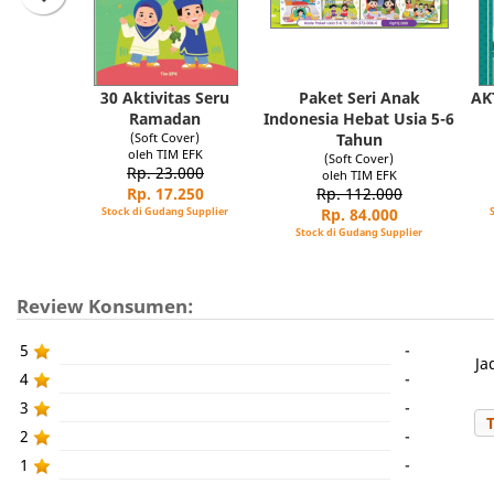
30 Aktivitas Seru
Paket Seri Anak
AK
Ramadan
Indonesia Hebat Usia 5-6
(Soft Cover)
Tahun
oleh TIM EFK
(Soft Cover)
Rp. 23.000
oleh TIM EFK
Rp. 17.250
Rp. 112.000
Stock di Gudang Supplier
Rp. 84.000
Stock di Gudang Supplier
Review Konsumen:
5
-
Ja
4
-
3
-
2
-
1
-