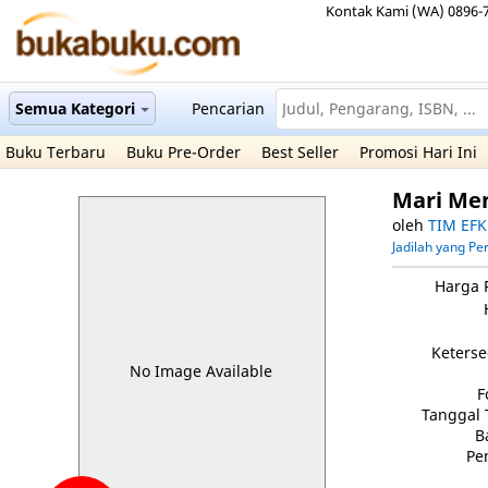
Kontak Kami (WA) 0896-
Semua Kategori
Pencarian
Buku Terbaru
Buku Pre-Order
Best Seller
Promosi Hari Ini
Mari Men
oleh
TIM EFK
Jadilah yang P
Harga 
Keterse
No Image Available
F
Tanggal 
B
Pe