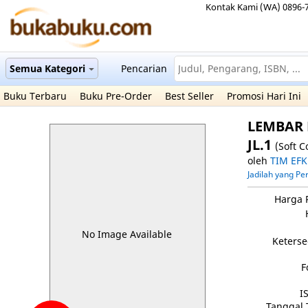
Kontak Kami (WA) 0896-
Semua Kategori
Pencarian
Buku Terbaru
Buku Pre-Order
Best Seller
Promosi Hari Ini
LEMBAR 
JL.1
(Soft C
oleh
TIM EFK
Jadilah yang P
Harga 
No Image Available
Keterse
F
I
Tanggal 