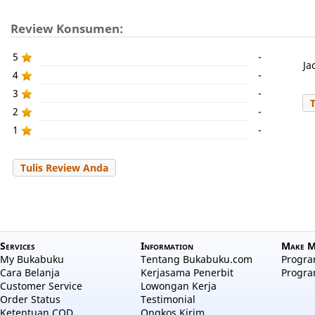
Review Konsumen:
5
-
Ja
4
-
3
-
2
-
1
-
Tulis Review Anda
Services
Information
Make M
My Bukabuku
Tentang Bukabuku.com
Program
Cara Belanja
Kerjasama Penerbit
Progra
Customer Service
Lowongan Kerja
Order Status
Testimonial
Ketentuan COD
Ongkos Kirim