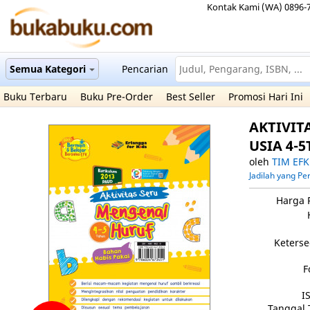
Kontak Kami (WA) 0896-
Semua Kategori
Pencarian
Buku Terbaru
Buku Pre-Order
Best Seller
Promosi Hari Ini
AKTIVIT
USIA 4-
oleh
TIM EFK
Jadilah yang P
Harga 
Keterse
F
I
Tanggal 