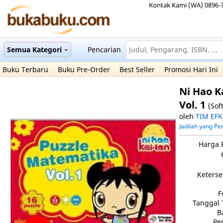
Kontak Kami (WA) 0896-
Semua Kategori
Pencarian
Buku Terbaru
Buku Pre-Order
Best Seller
Promosi Hari Ini
Ni Hao K
Vol. 1
(Sof
oleh
TIM EFK
Jadilah yang P
Harga 
Keterse
F
Tanggal 
B
Pe