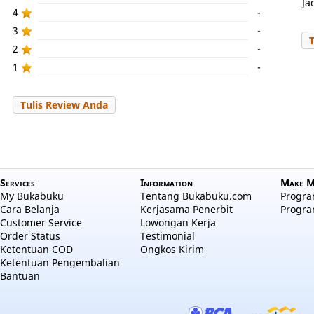
Ja
4
-
3
-
2
-
1
-
Tulis Review Anda
Services
Information
Make M
My Bukabuku
Tentang Bukabuku.com
Program
Cara Belanja
Kerjasama Penerbit
Progra
Customer Service
Lowongan Kerja
Order Status
Testimonial
Ketentuan COD
Ongkos Kirim
Ketentuan Pengembalian
Bantuan