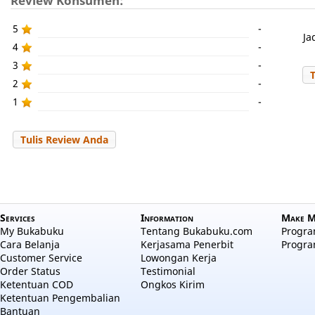
Review Konsumen:
5
-
Ja
4
-
3
-
2
-
1
-
Tulis Review Anda
Services
Information
Make M
My Bukabuku
Tentang Bukabuku.com
Program
Cara Belanja
Kerjasama Penerbit
Progra
Customer Service
Lowongan Kerja
Order Status
Testimonial
Ketentuan COD
Ongkos Kirim
Ketentuan Pengembalian
Bantuan