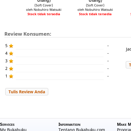
Ulang)
Ulang)
(Soft Cover)
(Soft Cover)
oleh Nobuhiro Watsuki
oleh Nobuhiro Watsuki
Stock tidak tersedia
Stock tidak tersedia
Review Konsumen:
5
-
Ja
4
-
3
-
2
-
1
-
Tulis Review Anda
Services
Information
Make M
My Bukabuku
Tentang Bukabuku.com
Program