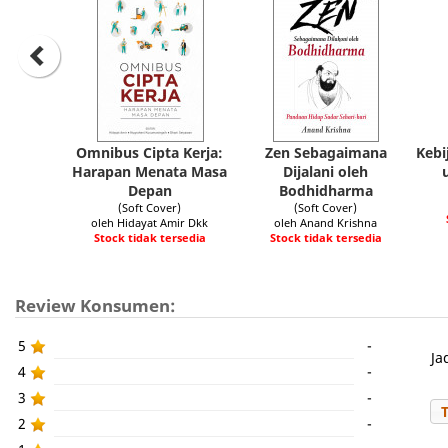
Omnibus Cipta Kerja:
Zen Sebagaimana
Kebi
Harapan Menata Masa
Dijalani oleh
Depan
Bodhidharma
(Soft Cover)
(Soft Cover)
oleh Hidayat Amir Dkk
oleh Anand Krishna
Stock tidak tersedia
Stock tidak tersedia
Review Konsumen:
5
-
Ja
4
-
3
-
2
-