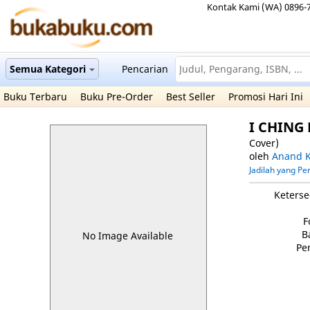
Kontak Kami (WA) 0896-
Semua Kategori
Pencarian
Buku Terbaru
Buku Pre-Order
Best Seller
Promosi Hari Ini
I CHING
Cover)
oleh
Anand K
Jadilah yang P
Keterse
F
B
No Image Available
Pe