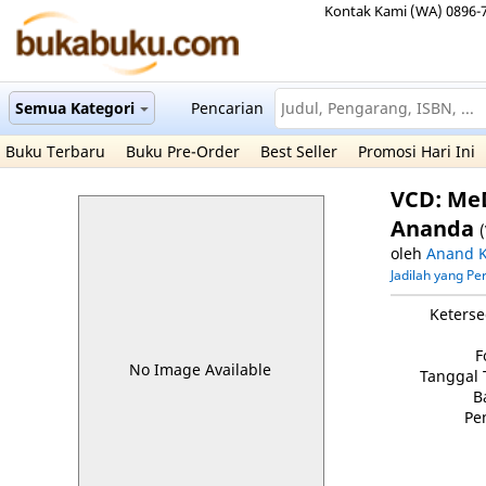
Kontak Kami (WA) 0896-
Semua Kategori
Pencarian
Buku Terbaru
Buku Pre-Order
Best Seller
Promosi Hari Ini
VCD: MeD
Ananda
oleh
Anand K
Jadilah yang P
Keterse
F
No Image Available
Tanggal 
B
Pe