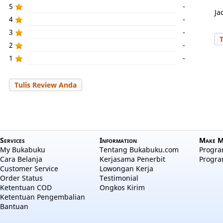
5
-
Ja
4
-
3
-
2
-
1
-
Tulis Review Anda
Services
Information
Make M
My Bukabuku
Tentang Bukabuku.com
Program
Cara Belanja
Kerjasama Penerbit
Progra
Customer Service
Lowongan Kerja
Order Status
Testimonial
Ketentuan COD
Ongkos Kirim
Ketentuan Pengembalian
Bantuan