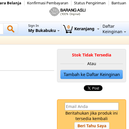
ara Belanja
Konfirmasi Pembayaran
Status Pengiriman
Bantuan
Sign In
Daftar
0
Keranjang
My Bukabuku
Keinginan
Stok Tidak Tersedia
Atau
Tambah ke Daftar Keinginan
Beritahukan jika produk ini
tersedia kembali
Beri Tahu Saya