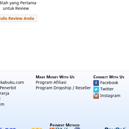
dilah yang Pertama
untuk Review
Tulis Review Anda
Make Money With Us
Connect With Us
ukabuku.com
Program Afiliasi
Facebook
Penerbit
Program Dropship / Reseller
Twitter
Kerja
Instagram
l
im
Payment Method