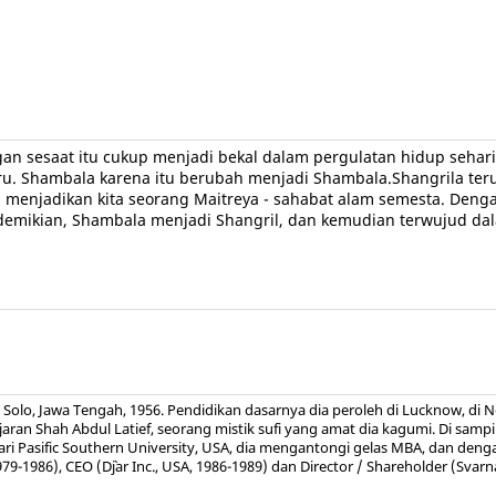
esaat itu cukup menjadi bekal dalam pergulatan hidup sehari-ha
. Shambala karena itu berubah menjadi Shambala.Shangrila terus 
 menjadikan kita seorang Maitreya - sahabat alam semesta. Denga
 demikian, Shambala menjadi Shangril, dan kemudian terwujud da
 Solo, Jawa Tengah, 1956. Pendidikan dasarnya dia peroleh di Lucknow, di N
an Shah Abdul Latief, seorang mistik sufi yang amat dia kagumi. Di sampin
 Dari Pasific Southern University, USA, dia mengantongi gelas MBA, dan den
9-1986), CEO (D`jar Inc., USA, 1986-1989) dan Director / Shareholder (Svarna