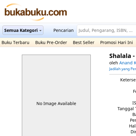
Semua Kategori
Pencarian
Buku Terbaru
Buku Pre-Order
Best Seller
Promosi Hari Ini
Shalala 
oleh
Anand K
Jadilah yang P
Keterse
F
I
No Image Available
Tanggal 
B
Pe
Ha
Di