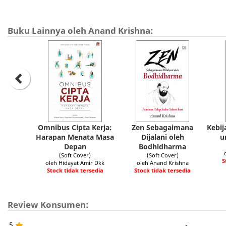
Buku Lainnya oleh Anand Krishna:
Omnibus Cipta Kerja:
Zen Sebagaimana
Kebij
Harapan Menata Masa
Dijalani oleh
u
Depan
Bodhidharma
(Soft Cover)
(Soft Cover)
S
oleh Hidayat Amir Dkk
oleh Anand Krishna
Stock tidak tersedia
Stock tidak tersedia
Review Konsumen:
5
-