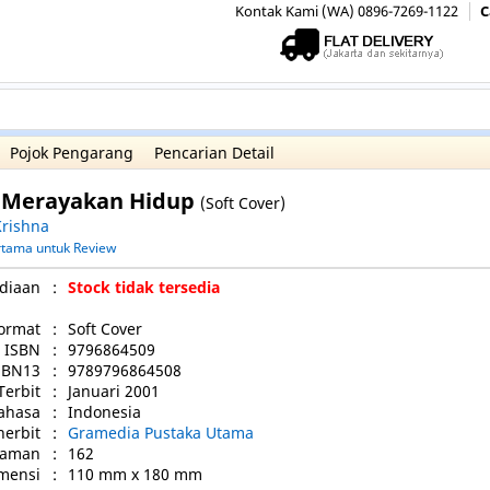
Kontak Kami (WA) 0896-7269-1122
C
Pojok Pengarang
Pencarian Detail
- Merayakan Hidup
(Soft Cover)
rishna
ertama untuk Review
diaan
:
Stock tidak tersedia
ormat
:
Soft Cover
ISBN
:
9796864509
SBN13
:
9789796864508
Terbit
:
Januari 2001
ahasa
:
Indonesia
nerbit
:
Gramedia Pustaka Utama
laman
:
162
mensi
:
110 mm x 180 mm