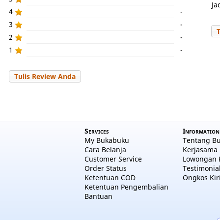
Ja
4
-
3
-
2
-
1
-
Tulis Review Anda
Services
Information
My Bukabuku
Tentang B
Cara Belanja
Kerjasama 
Customer Service
Lowongan 
Order Status
Testimonia
Ketentuan COD
Ongkos Kir
Ketentuan Pengembalian
Bantuan