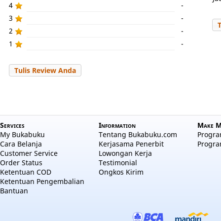
4
-
3
-
2
-
1
-
Tulis Review Anda
Services
Information
Make M
My Bukabuku
Tentang Bukabuku.com
Program
Cara Belanja
Kerjasama Penerbit
Progra
Customer Service
Lowongan Kerja
Order Status
Testimonial
Ketentuan COD
Ongkos Kirim
Ketentuan Pengembalian
Bantuan