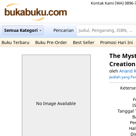
Kontak Kami (WA) 0896-
Semua Kategori
Pencarian
Buku Terbaru
Buku Pre-Order
Best Seller
Promosi Hari Ini
The Myst
Creatio
oleh
Anand K
Jadilah yang P
Keterse
F
No Image Available
I
Tanggal 
B
Pe
Ha
Di