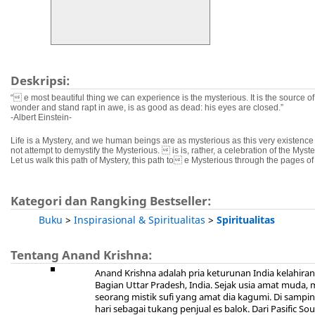
Deskripsi:
“ e most beautiful thing
we can experience is the mysterious.
It is the source o
wonder
and stand rapt in awe,
is as good as dead: his eyes are closed.”
-Albert Einstein-
Life is a Mystery, and we human beings are as mysterious
as this very existence
not attempt to demystify the Mysterious.
 is is, rather, a celebration of the Myste
Let us walk this path of Mystery, this path to
 e Mysterious through the pages of 
Kategori dan Rangking Bestseller:
Buku
>
Inspirasional & Spiritualitas
>
Spiritualitas
Tentang Anand Krishna:
Anand Krishna adalah pria keturunan India kelahiran
Bagian Uttar Pradesh, India. Sejak usia amat muda,
seorang mistik sufi yang amat dia kagumi. Di samping
hari sebagai tukang penjual es balok. Dari Pasific 