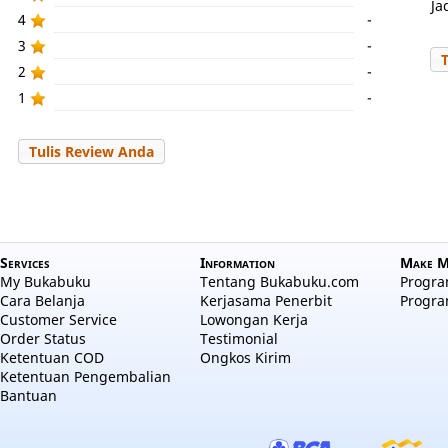
Ja
4
-
3
-
2
-
1
-
Tulis Review Anda
Services
Information
Make M
My Bukabuku
Tentang Bukabuku.com
Program
Cara Belanja
Kerjasama Penerbit
Progra
Customer Service
Lowongan Kerja
Order Status
Testimonial
Ketentuan COD
Ongkos Kirim
Ketentuan Pengembalian
Bantuan