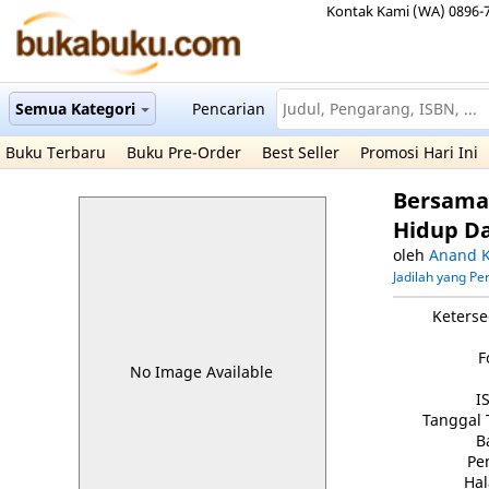
Kontak Kami (WA) 0896-
Semua Kategori
Pencarian
Buku Terbaru
Buku Pre-Order
Best Seller
Promosi Hari Ini
Bersama 
Hidup D
oleh
Anand K
Jadilah yang P
Keterse
F
No Image Available
I
Tanggal 
B
Pe
Ha