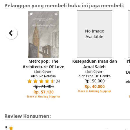
Pelanggan yang membeli buku ini juga membeli:
No Image
Available
Metropop: The
Kesepaduan Iman dan
Tr
Architecture Of Love
Amal Saleh
(Soft Cover)
(Soft Cover)
D
oleh Ika Natassa
oleh Prof. Dr. Hamka
Rp. 50.000
(6)
ol
Rp. 40.000
Rp. 71.400
Stock di Gudang Supplier
Rp. 57.120
Stock di Gudang Supplier
Review Konsumen:
5
-