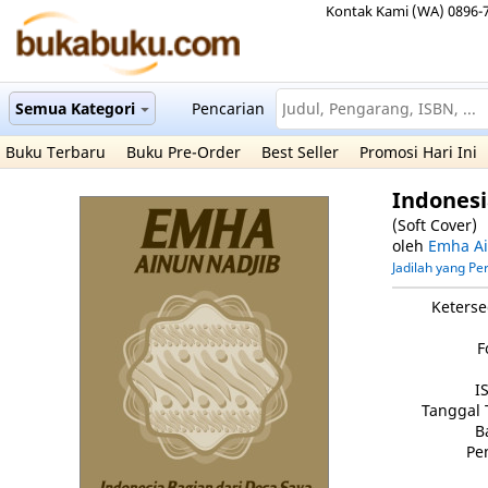
Kontak Kami (WA) 0896-
Semua Kategori
Pencarian
Buku Terbaru
Buku Pre-Order
Best Seller
Promosi Hari Ini
Indonesi
(Soft Cover)
oleh
Emha Ai
Jadilah yang P
Keterse
F
I
Tanggal 
B
Pe