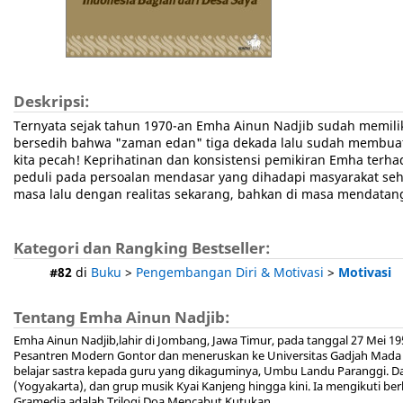
Deskripsi:
Ternyata sejak tahun 1970-an Emha Ainun Nadjib sudah memili
bersedih bahwa "zaman edan" tiga dekada lalu sudah membuat
kita pecah! Keprihatinan dan konsistensi pemikiran Emha terhad
peduli pada persoalan mendasar yang dihadapi masyarakat seha
masa lalu dengan realitas sekarang, bahkan di masa mendatan
Kategori dan Rangking Bestseller:
#82
di
Buku
>
Pengembangan Diri & Motivasi
>
Motivasi
Tentang Emha Ainun Nadjib:
Emha Ainun Nadjib,lahir di Jombang, Jawa Timur, pada tanggal 27 Mei 
Pesantren Modern Gontor dan meneruskan ke Universitas Gadjah Mada (
belajar sastra kepada guru yang dikaguminya, Umbu Landu Paranggi. Da
(Yogyakarta), dan grup musik Kyai Kanjeng hingga kini. Ia mengikuti berb
Gramedia adalah Trilogi Doa Mencabut Kutukan.