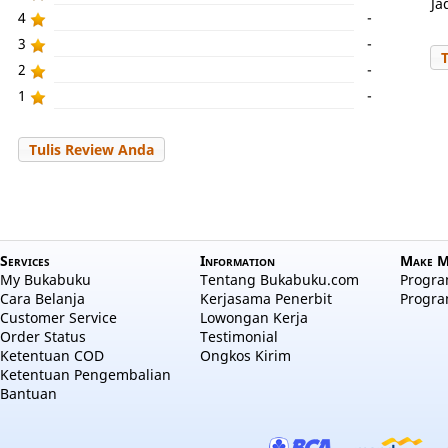
Ja
4
-
3
-
2
-
1
-
Tulis Review Anda
Services
Information
Make M
My Bukabuku
Tentang Bukabuku.com
Program
Cara Belanja
Kerjasama Penerbit
Progra
Customer Service
Lowongan Kerja
Order Status
Testimonial
Ketentuan COD
Ongkos Kirim
Ketentuan Pengembalian
Bantuan