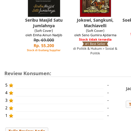
Seribu Masjid Satu
Jokowi, Sangkuni,
Soe
Jumlahnya
Machiavelli
(Soft Cover)
(Soft Cover)
oleh Emha Ainun Nadjib
oleh Seno Gumira Ajidarma
Rp. 69.000
Stock tidak tersedia
#1 Best Seller
Rp. 55.200
di Politik & Hukum > Sosial &
Stock di Gudang Supplier
Politik
Review Konsumen:
5
-
Ja
4
-
3
-
2
-
1
-