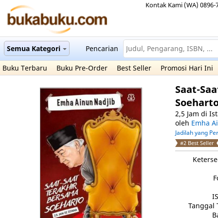
Kontak Kami (WA) 0896-
Semua Kategori
Pencarian
Buku Terbaru
Buku Pre-Order
Best Seller
Promosi Hari Ini
Saat-Saa
Soehart
2,5 Jam di Is
oleh
Emha Ai
Jadilah yang P
#2 Best Seller
Keterse
F
I
Tanggal 
B