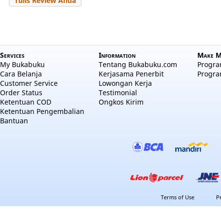
Tulis Review Anda
Services
Information
Make M
My Bukabuku
Tentang Bukabuku.com
Program
Cara Belanja
Kerjasama Penerbit
Progra
Customer Service
Lowongan Kerja
Order Status
Testimonial
Ketentuan COD
Ongkos Kirim
Ketentuan Pengembalian
Bantuan
Terms of Use
P