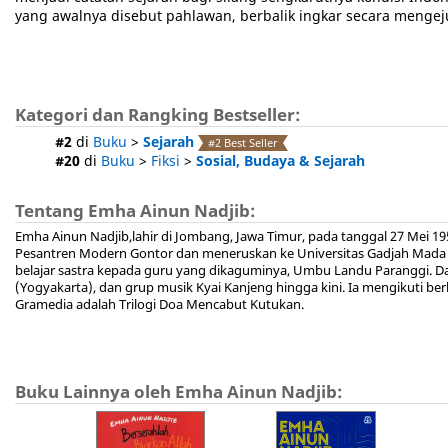
yang awalnya disebut pahlawan, berbalik ingkar secara menge
Kategori dan Rangking Bestseller:
#2
di
Buku
>
Sejarah
#2 Best Seller
#20
di
Buku
>
Fiksi
>
Sosial, Budaya & Sejarah
Tentang Emha Ainun Nadjib:
Emha Ainun Nadjib,lahir di Jombang, Jawa Timur, pada tanggal 27 Mei 
Pesantren Modern Gontor dan meneruskan ke Universitas Gadjah Mada (
belajar sastra kepada guru yang dikaguminya, Umbu Landu Paranggi. Da
(Yogyakarta), dan grup musik Kyai Kanjeng hingga kini. Ia mengikuti berb
Gramedia adalah Trilogi Doa Mencabut Kutukan.
Buku Lainnya oleh Emha Ainun Nadjib: